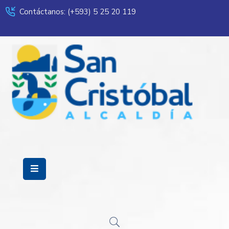
Contáctanos: (+593) 5 25 20 119
Servicios
Municipalidad
Mi
Ciudad
Transparencia