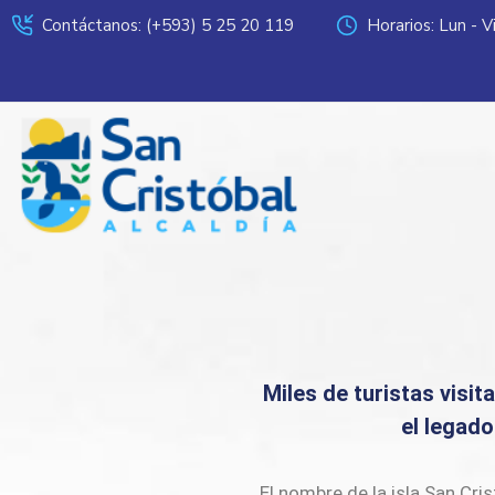
Contáctanos: (+593) 5 25 20 119
Horarios: Lun - 
Miles de turistas visit
el legad
El nombre de la isla San Cri
Bahía Naufragio con un gru