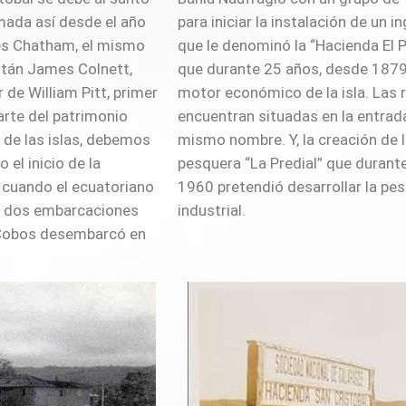
amada así desde el año
 un ingenio azucarero al
itán James Colnett,
79 hasta 1904 fue el
 de William Pitt, primer
isla. Las ruinas se
e de las islas, debemos
ción de la sociedad
 el inicio de la
e los años 1952 a
 cuando el ecuatoriano
ar la pesca a escala
e dos embarcaciones
industrial.
 Cobos desembarcó en