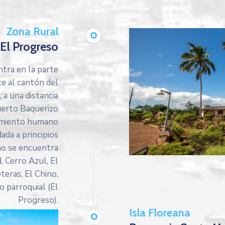
Zona Rural
 El Progreso
tra en la parte
ce al cantón del
 a una distancia
uerto Baquerizo
tamiento humano
ada a principios
rno se encuentra
 Cerro Azul, El
teras, El Chino,
o parroquial (El
Progreso).
Isla Floreana