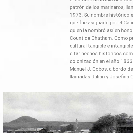
patrón de los marineros, ll
para iniciar la instalación de
1973. Su nombre histórico es Chatham, el mismo
que le denominó la “Hacienda El Progreso”, empresa
que fue asignado por el Cap
que durante 25 años, desde 18
quien la nombró así en honor
motor económico de la 
Count de Chatham. Como parte del patrimonio
encuentran situadas en la entrada del poblado del
cultural tangible e intangibl
mismo nombre. Y, la crea
citar hechos históricos como
pesquera “La Predial” que durant
colonización en el año 1866
1960 pretendió desarroll
Manuel J. Cobos, a bordo d
llamadas Julián y Josefina