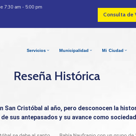
Vie 7:30 am - 5:00 pm
Consulta de 
Servicios
Municipalidad
Mi Ciudad
Reseña Histórica
an San Cristóbal al año, pero desconocen la histo
o de sus antepasados y su avance como socieda
stóbal se debe al santo
po de 10 trabajadores