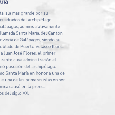
ría
xta isla más grande por su
cuadrados del archipiélago
 Galápagos, administrativamente
 llamada Santa María, del Cantón
rovincia de Galápagos, siendo su
poblado de Puerto Velasco Ibarra.
a Juan José Flores, el primer
urante cuya administración el
ó posesión del archipiélago.
mo Santa María en honor a una de
ue una de las primeras islas en ser
mica causó en la prensa
s del siglo XX.