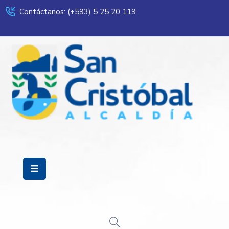
Contáctanos: (+593) 5 25 20 119
Servicios
Municipalidad
Mi
Ciudad
Transparencia