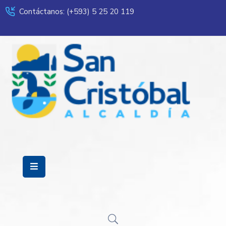
Contáctanos: (+593) 5 25 20 119
Servicios
Municipalidad
Mi
Ciudad
Transparencia