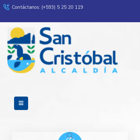
Contáctanos: (+593) 5 25 20 119
Servicios
Municipalidad
Mi
Ciudad
Transparencia