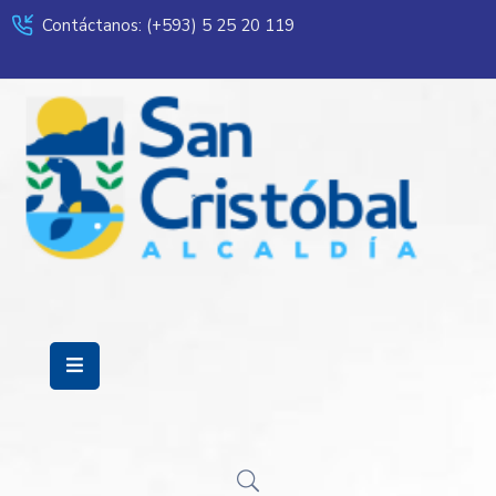
Contáctanos: (+593) 5 25 20 119
Servicios
Municipalidad
Mi
Ciudad
Transparencia