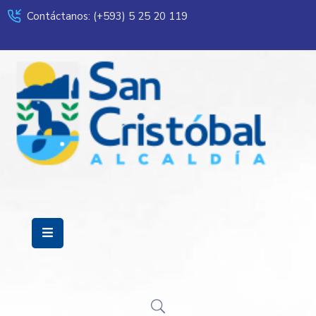
Contáctanos: (+593) 5 25 20 119
Servicios
Municipalidad
Mi
Ciudad
Transparencia