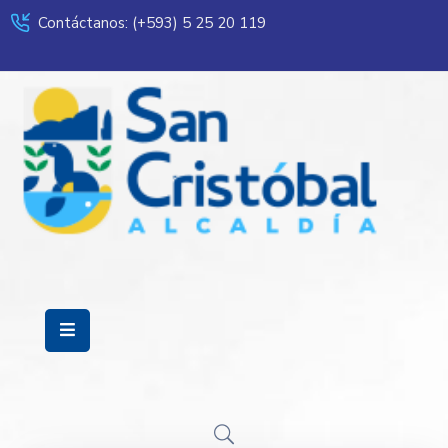
Contáctanos: (+593) 5 25 20 119
Servicios
Municipalidad
Mi
Ciudad
Transparencia