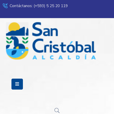
Contáctanos: (+593) 5 25 20 119
Servicios
Municipalidad
Mi
Ciudad
Transparencia