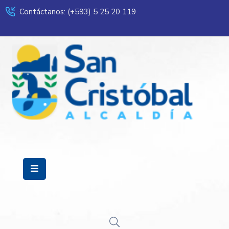
Contáctanos: (+593) 5 25 20 119
Servicios
Municipalidad
Mi
Ciudad
Transparencia