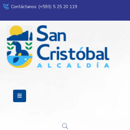
Contáctanos: (+593) 5 25 20 119
Servicios
Municipalidad
Mi
Ciudad
Transparencia