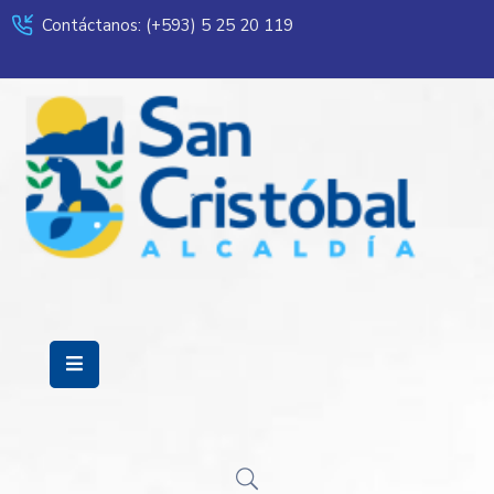
Contáctanos: (+593) 5 25 20 119
Servicios
Municipalidad
Mi
Ciudad
Transparencia