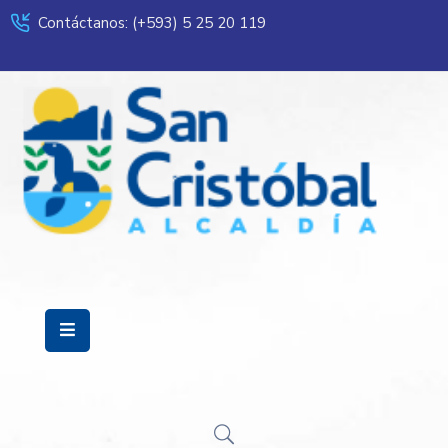
Contáctanos: (+593) 5 25 20 119
Servicios
Municipalidad
Mi
Ciudad
Transparencia