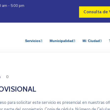
30 am - 5:00 pm
Consulta de 
Servicios
Municipalidad
Mi Ciudad
n
0
OVISIONAL
a solicitar este servicio es presencial en nuestras ofic
por parte del propietario. Copia de cédula. Número de Celular